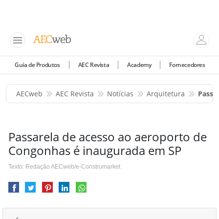
Guia de Produtos
AEC Revista
Academy
Fornecedores
AECweb
AEC Revista
Notícias
Arquitetura
Passa
Passarela de acesso ao aeroporto de
Congonhas é inaugurada em SP
Texto: Redação AECweb/e-Construmarket