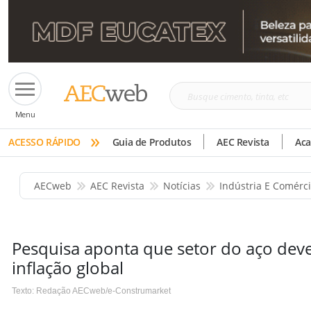
Busque
Menu
cimento,
»
tinta,
ACESSO RÁPIDO
Guia de Produtos
AEC Revista
Ac
etc
AECweb
AEC Revista
Notícias
Indústria E Comérc
Pesquisa aponta que setor do aço deve
inflação global
Texto: Redação AECweb/e-Construmarket