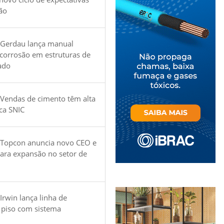
ão
 Gerdau lança manual
 corrosão em estruturas de
ado
Vendas de cimento têm alta
ica SNIC
 Topcon anuncia novo CEO e
para expansão no setor de
Irwin lança linha de
 piso com sistema