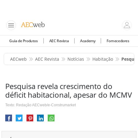
Guia de Produtos
AEC Revista
Academy
Fornecedores
AECweb
AEC Revista
Notícias
Habitação
Pesquis
Pesquisa revela crescimento do
déficit habitacional, apesar do MCMV
Texto: Redação AECweb/e-Construmarket