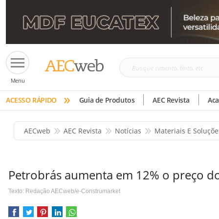
Busque
Menu
cimento,
»
tinta,
ACESSO RÁPIDO
Guia de Produtos
AEC Revista
Ac
etc
AECweb
AEC Revista
Notícias
Materiais E Soluçõe
Petrobrás aumenta em 12% o preço dos
Texto: Redação AECweb/e-Construmarket