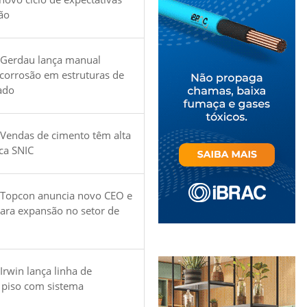
ão
 Gerdau lança manual
 corrosão em estruturas de
ado
Vendas de cimento têm alta
ica SNIC
 Topcon anuncia novo CEO e
para expansão no setor de
Irwin lança linha de
 piso com sistema