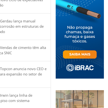
ão
 Gerdau lança manual
 corrosão em estruturas de
ado
Vendas de cimento têm alta
ica SNIC
 Topcon anuncia novo CEO e
para expansão no setor de
Irwin lança linha de
 piso com sistema