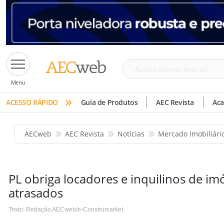
Busque
Menu
cimento,
»
tinta,
ACESSO RÁPIDO
Guia de Produtos
AEC Revista
Ac
etc
AECweb
AEC Revista
Notícias
Mercado Imobiliári
PL obriga locadores e inquilinos de im
atrasados
Texto: Redação AECweb/e-Construmarket