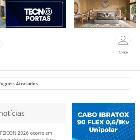
Conta
luguéis Atrasados
notícias
 FEICON 2026 ocorre em
e novo ciclo de expectativas