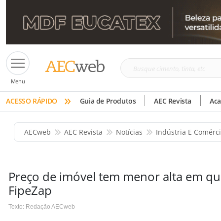
Busque
Menu
cimento,
»
tinta,
ACESSO RÁPIDO
Guia de Produtos
AEC Revista
Ac
etc
AECweb
AEC Revista
Notícias
Indústria E Comérc
Preço de imóvel tem menor alta em qu
FipeZap
Texto: Redação AECweb