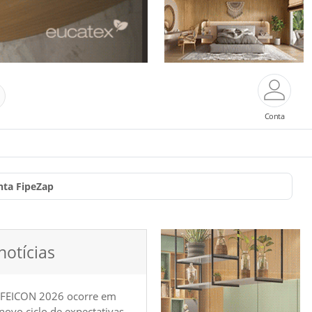
Conta
nta FipeZap
notícias
 FEICON 2026 ocorre em
e novo ciclo de expectativas