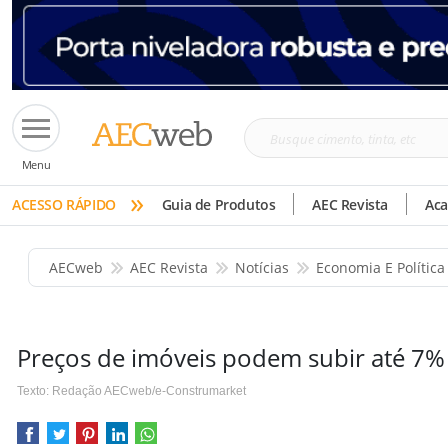
Busque
Menu
cimento,
»
tinta,
ACESSO RÁPIDO
Guia de Produtos
AEC Revista
Ac
etc
AECweb
AEC Revista
Notícias
Economia E Política
Preços de imóveis podem subir até 7%
Texto: Redação AECweb/e-Construmarket