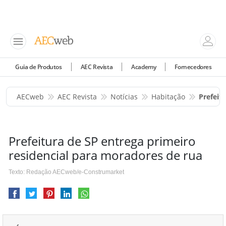
Guia de Produtos
AEC Revista
Academy
Fornecedores
AECweb
AEC Revista
Notícias
Habitação
Prefeit
Prefeitura de SP entrega primeiro
residencial para moradores de rua
Texto: Redação AECweb/e-Construmarket