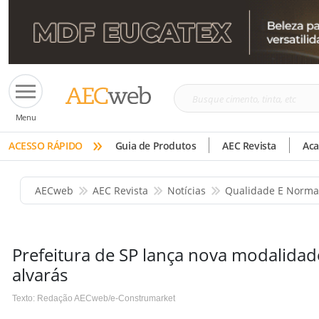
Busque
Menu
cimento,
»
tinta,
ACESSO RÁPIDO
Guia de Produtos
AEC Revista
Ac
etc
AECweb
AEC Revista
Notícias
Qualidade E Norma
Prefeitura de SP lança nova modalidad
alvarás
Texto: Redação AECweb/e-Construmarket