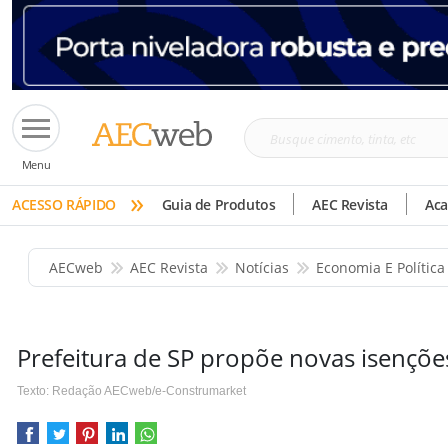
Busque
Menu
cimento,
»
tinta,
ACESSO RÁPIDO
Guia de Produtos
AEC Revista
Ac
etc
AECweb
AEC Revista
Notícias
Economia E Política
Prefeitura de SP propõe novas isençõe
Texto: Redação AECweb/e-Construmarket