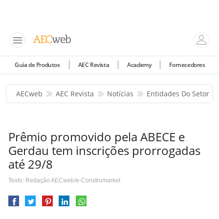
Guia de Produtos
AEC Revista
Academy
Fornecedores
AECweb
AEC Revista
Notícias
Entidades Do Setor
Prêmio promovido pela ABECE e
Gerdau tem inscrições prorrogadas
até 29/8
Texto: Redação AECweb/e-Construmarket