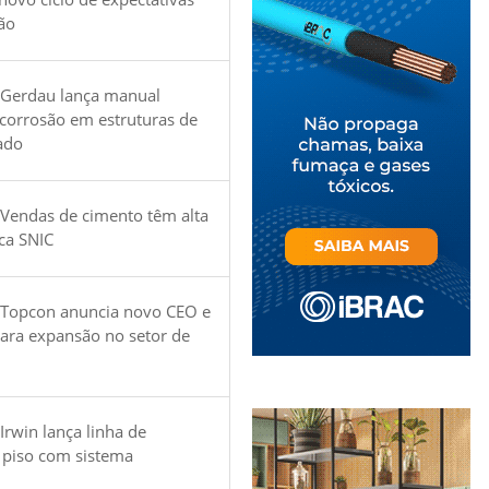
ão
 Gerdau lança manual
 corrosão em estruturas de
ado
Vendas de cimento têm alta
ica SNIC
 Topcon anuncia novo CEO e
para expansão no setor de
Irwin lança linha de
 piso com sistema