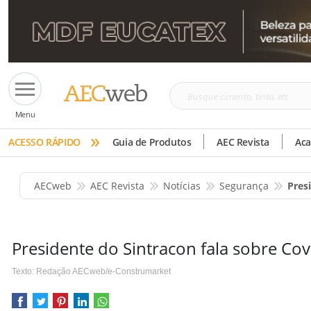
Busque
Menu
cimento,
»
tinta,
ACESSO RÁPIDO
Guia de Produtos
AEC Revista
Ac
etc
AECweb
AEC Revista
Notícias
Segurança
Pres
Presidente do Sintracon fala sobre Cov
Texto: Redação AECweb/e-Construmarket