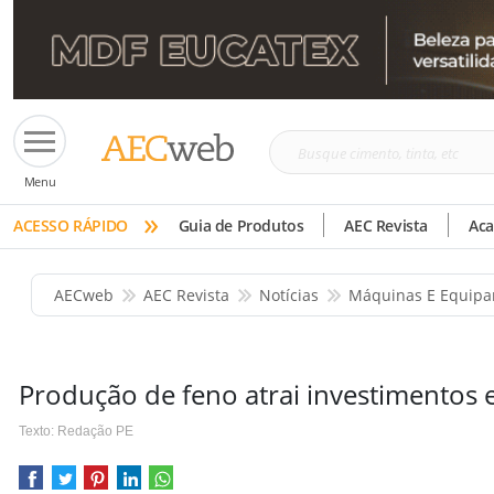
Busque
Menu
cimento,
»
tinta,
ACESSO RÁPIDO
Guia de Produtos
AEC Revista
Ac
etc
AECweb
AEC Revista
Notícias
Máquinas E Equip
Produção de feno atrai investimentos
Texto: Redação PE