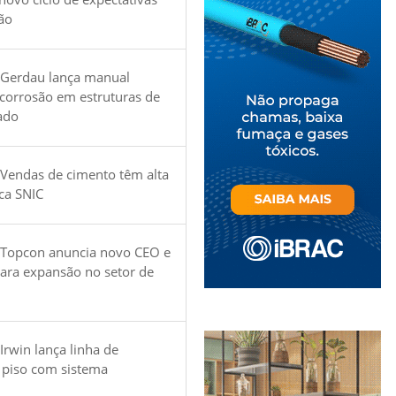
ão
 Gerdau lança manual
 corrosão em estruturas de
ado
Vendas de cimento têm alta
ica SNIC
 Topcon anuncia novo CEO e
para expansão no setor de
Irwin lança linha de
 piso com sistema