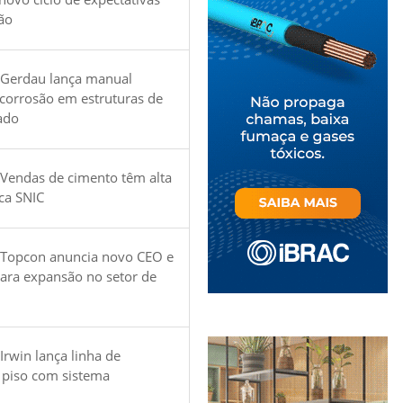
ão
 Gerdau lança manual
 corrosão em estruturas de
ado
Vendas de cimento têm alta
ica SNIC
 Topcon anuncia novo CEO e
para expansão no setor de
Irwin lança linha de
 piso com sistema