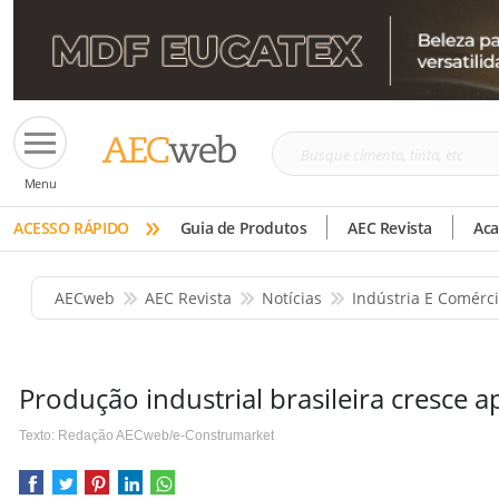
Busque
Menu
cimento,
»
tinta,
ACESSO RÁPIDO
Guia de Produtos
AEC Revista
Ac
etc
AECweb
AEC Revista
Notícias
Indústria E Comérc
Produção industrial brasileira cresce 
Texto: Redação AECweb/e-Construmarket