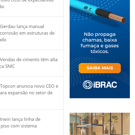
ão
 Gerdau lança manual
 corrosão em estruturas de
ado
Vendas de cimento têm alta
ica SNIC
 Topcon anuncia novo CEO e
para expansão no setor de
Irwin lança linha de
 piso com sistema