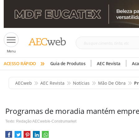
Busque
Menu
cimento,
»
tinta,
ACESSO RÁPIDO
Guia de Produtos
AEC Revista
Ac
etc
AECweb
AEC Revista
Notícias
Mão De Obra
Pr
Programas de moradia mantém empre
Texto: Redação AECweb/e-Construmarket