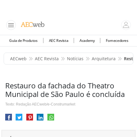
Guia de Produtos
AEC Revista
Academy
Fornecedores
AECweb
AEC Revista
Notícias
Arquitetura
Resta
Restauro da fachada do Theatro
Municipal de São Paulo é concluída
Texto: Redação AECweb/e-Construmarket