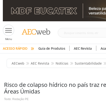
Busque
Menu
cimento,
»
tinta,
ACESSO RÁPIDO
Guia de Produtos
AEC Revista
Ac
etc
AECweb
AEC Revista
Notícias
Sustentabilidade
Risco de colapso hídrico no país traz 
Áreas Úmidas
Texto: Redação PE