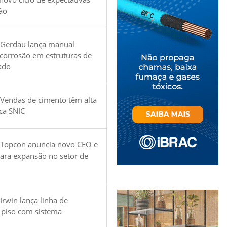
ão
 Gerdau lança manual
 corrosão em estruturas de
ado
Vendas de cimento têm alta
ica SNIC
 Topcon anuncia novo CEO e
para expansão no setor de
Irwin lança linha de
 piso com sistema