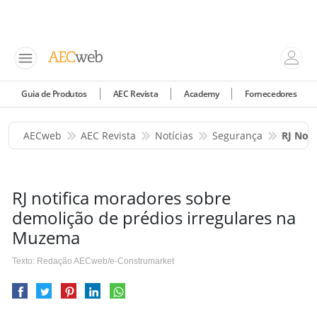
Guia de Produtos
AEC Revista
Academy
Fornecedores
AECweb
AEC Revista
Notícias
Segurança
RJ Not
RJ notifica moradores sobre
demolição de prédios irregulares na
Muzema
Texto: Redação AECweb/e-Construmarket