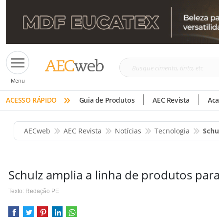
Busque
Menu
cimento,
»
tinta,
ACESSO RÁPIDO
Guia de Produtos
AEC Revista
Ac
etc
AECweb
AEC Revista
Notícias
Tecnologia
Schu
Schulz amplia a linha de produtos para 
Texto: Redação PE