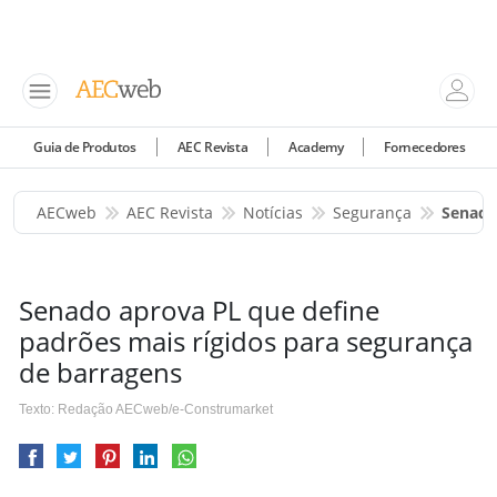
Guia de Produtos
AEC Revista
Academy
Fornecedores
AECweb
AEC Revista
Notícias
Segurança
Senado
Senado aprova PL que define
padrões mais rígidos para segurança
de barragens
Texto: Redação AECweb/e-Construmarket