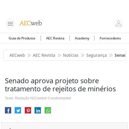
Guia de Produtos
AEC Revista
Academy
Fornecedores
AECweb
AEC Revista
Notícias
Segurança
Senado
Senado aprova projeto sobre
tratamento de rejeitos de minérios
Texto: Redação AECweb/e-Construmarket