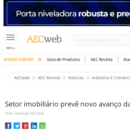
Busque
Menu
cimento,
»
tinta,
ACESSO RÁPIDO
Guia de Produtos
AEC Revista
Ac
etc
AECweb
AEC Revista
Notícias
Indústria E Comérc
Setor imobiliário prevê novo avanço 
Texto: Redação AECweb