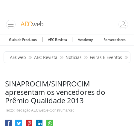
Guia de Produtos
AEC Revista
Academy
Fornecedores
AECweb
AEC Revista
Notícias
Feiras E Eventos
S
SINAPROCIM/SINPROCIM
apresentam os vencedores do
Prêmio Qualidade 2013
Texto: Redação AECweb/e-Construmarket