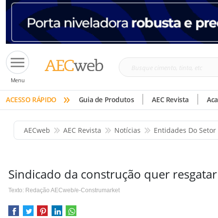
Busque
Menu
cimento,
»
tinta,
ACESSO RÁPIDO
Guia de Produtos
AEC Revista
Ac
etc
AECweb
AEC Revista
Notícias
Entidades Do Setor
Sindicado da construção quer resgatar
Texto: Redação AECweb/e-Construmarket