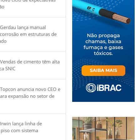
ão
 Gerdau lança manual
 corrosão em estruturas de
ado
Vendas de cimento têm alta
ica SNIC
 Topcon anuncia novo CEO e
para expansão no setor de
Irwin lança linha de
 piso com sistema