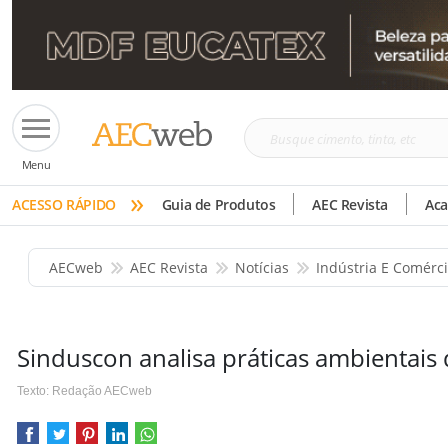
Busque
Menu
cimento,
»
tinta,
ACESSO RÁPIDO
Guia de Produtos
AEC Revista
Ac
etc
AECweb
AEC Revista
Notícias
Indústria E Comérc
Sinduscon analisa práticas ambientais d
Texto: Redação AECweb