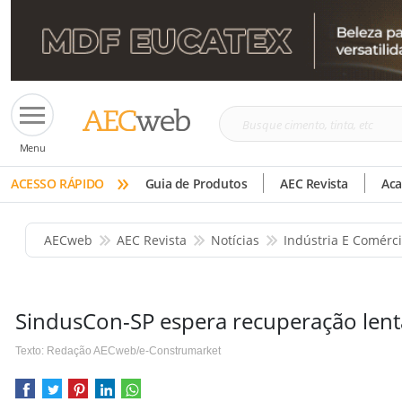
Busque
Menu
cimento,
»
tinta,
ACESSO RÁPIDO
Guia de Produtos
AEC Revista
Ac
etc
AECweb
AEC Revista
Notícias
Indústria E Comérc
SindusCon-SP espera recuperação lenta
Texto: Redação AECweb/e-Construmarket