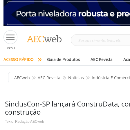
Busque
Menu
cimento,
»
tinta,
ACESSO RÁPIDO
Guia de Produtos
AEC Revista
Ac
etc
AECweb
AEC Revista
Notícias
Indústria E Comérc
SindusCon-SP lançará ConstruData, co
construção
Texto: Redação AECweb