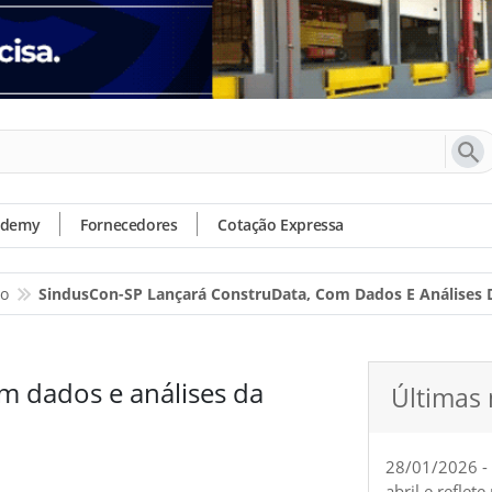
ademy
Fornecedores
Cotação Expressa
io
SindusCon-SP Lançará ConstruData, Com Dados E Análises 
m dados e análises da
Últimas 
28/01/2026 -
abril e reflet