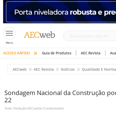
Busque
Menu
cimento,
»
tinta,
ACESSO RÁPIDO
Guia de Produtos
AEC Revista
Ac
etc
AECweb
AEC Revista
Notícias
Qualidade E Norma
Sondagem Nacional da Construção pod
22
Texto: Redação AECweb/e-Construmarket