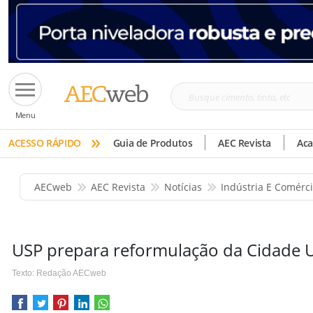
Busque
Menu
cimento,
»
tinta,
ACESSO RÁPIDO
Guia de Produtos
AEC Revista
Ac
etc
AECweb
AEC Revista
Notícias
Indústria E Comérc
USP prepara reformulação da Cidade Un
Texto: Redação AECweb