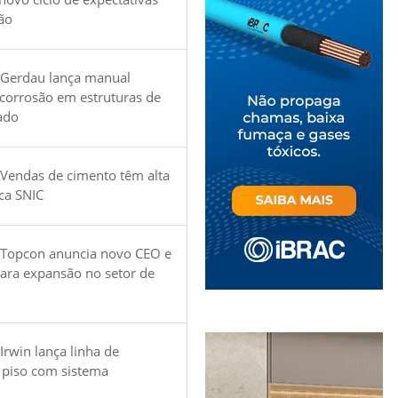
ão
 Gerdau lança manual
 corrosão em estruturas de
ado
Vendas de cimento têm alta
ica SNIC
 Topcon anuncia novo CEO e
para expansão no setor de
Irwin lança linha de
 piso com sistema