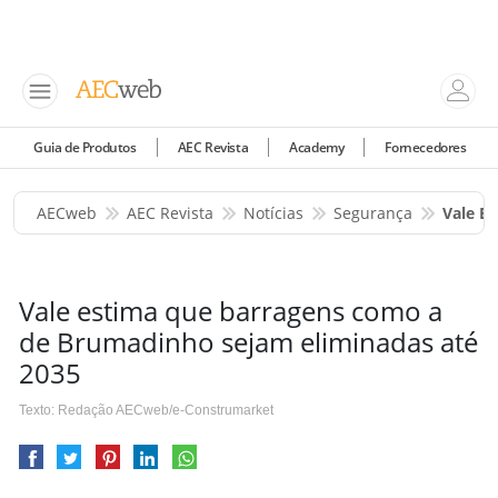
Guia de Produtos
AEC Revista
Academy
Fornecedores
AECweb
AEC Revista
Notícias
Segurança
Vale E
Vale estima que barragens como a
de Brumadinho sejam eliminadas até
2035
Texto: Redação AECweb/e-Construmarket