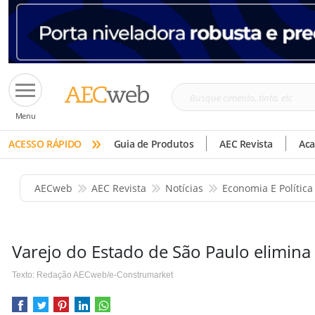
Busque
Menu
cimento,
»
tinta,
ACESSO RÁPIDO
Guia de Produtos
AEC Revista
Ac
etc
AECweb
AEC Revista
Notícias
Economia E Política
Varejo do Estado de São Paulo elimin
Texto: Redação AECweb/e-Construmarket