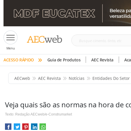
Busque
Menu
cimento,
»
tinta,
ACESSO RÁPIDO
Guia de Produtos
AEC Revista
Ac
etc
AECweb
AEC Revista
Notícias
Entidades Do Setor
Veja quais são as normas na hora de co
Texto: Redação AECweb/e-Construmarket