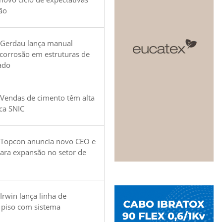
ão
 Gerdau lança manual
 corrosão em estruturas de
ado
Vendas de cimento têm alta
ica SNIC
 Topcon anuncia novo CEO e
para expansão no setor de
Irwin lança linha de
 piso com sistema