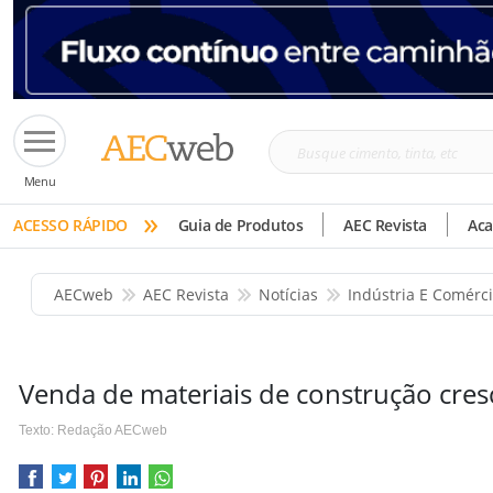
Busque
Menu
cimento,
»
tinta,
ACESSO RÁPIDO
Guia de Produtos
AEC Revista
Ac
etc
AECweb
AEC Revista
Notícias
Indústria E Comérc
Venda de materiais de construção cre
Texto: Redação AECweb