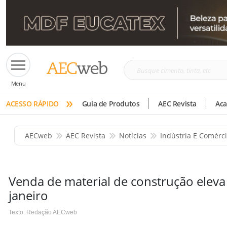
Busque
Menu
cimento,
»
tinta,
ACESSO RÁPIDO
Guia de Produtos
AEC Revista
Ac
etc
AECweb
AEC Revista
Notícias
Indústria E Comérc
Venda de material de construção eleva
janeiro
Texto: Redação AECweb