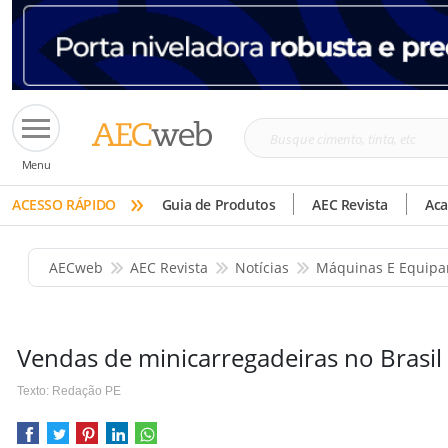
Busque
Menu
cimento,
»
tinta,
ACESSO RÁPIDO
Guia de Produtos
AEC Revista
Ac
etc
AECweb
AEC Revista
Notícias
Máquinas E Equip
Vendas de minicarregadeiras no Brasi
Texto: Redação PE