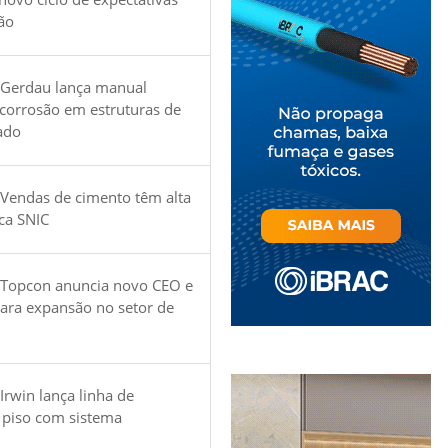
ão
 Gerdau lança manual
 corrosão em estruturas de
ado
Vendas de cimento têm alta
ica SNIC
 Topcon anuncia novo CEO e
para expansão no setor de
Irwin lança linha de
 piso com sistema