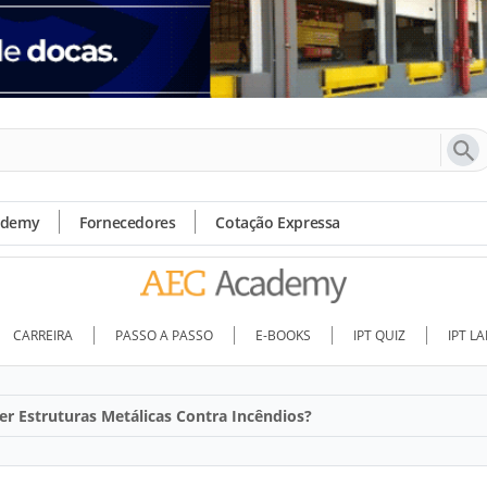
ademy
Fornecedores
Cotação Expressa
CARREIRA
PASSO A PASSO
E-BOOKS
IPT QUIZ
IPT L
r Estruturas Metálicas Contra Incêndios?