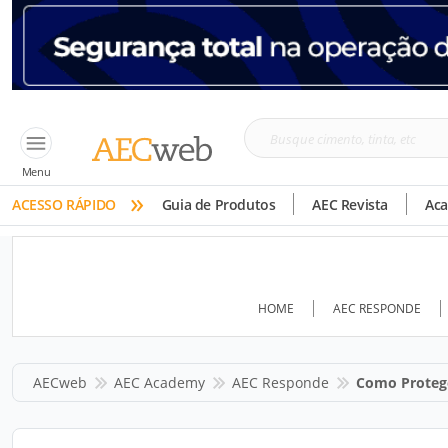
Busque
cimento,
Menu
»
tinta,
ACESSO RÁPIDO
Guia de Produtos
AEC Revista
Ac
etc
HOME
AEC RESPONDE
AECweb
AEC Academy
AEC Responde
Como Protege