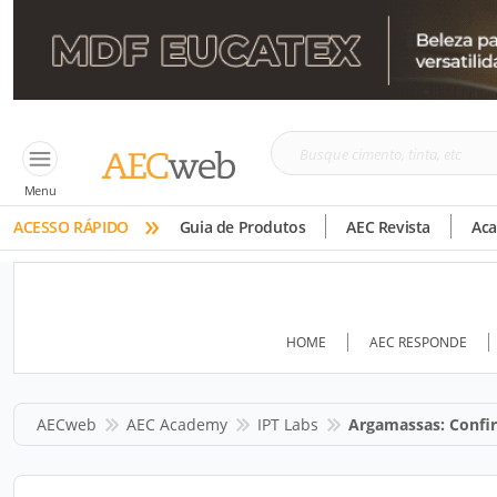
Busque
cimento,
Menu
»
tinta,
ACESSO RÁPIDO
Guia de Produtos
AEC Revista
Ac
etc
HOME
AEC RESPONDE
AECweb
AEC Academy
IPT Labs
Argamassas: Confir