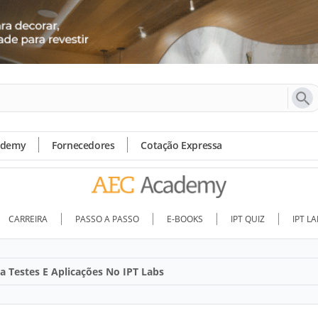
ademy
Fornecedores
Cotação Expressa
CARREIRA
PASSO A PASSO
E-BOOKS
IPT QUIZ
IPT L
a Testes E Aplicações No IPT Labs