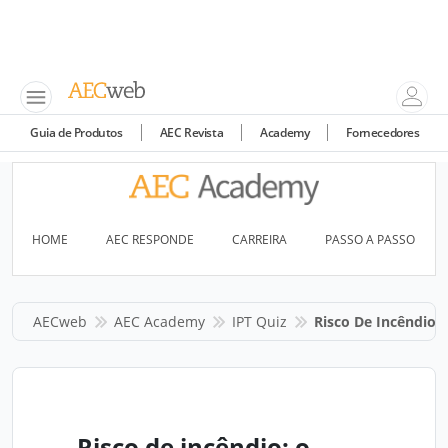
Guia de Produtos
AEC Revista
Academy
Fornecedores
HOME
AEC RESPONDE
CARREIRA
PASSO A PASSO
AECweb
AEC Academy
IPT Quiz
Risco De Incêndio:
Risco de incêndio: o