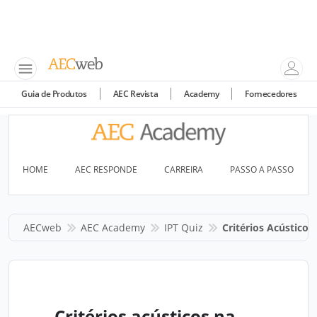
Guia de Produtos
AEC Revista
Academy
Fornecedores
HOME
AEC RESPONDE
CARREIRA
PASSO A PASSO
AECweb
AEC Academy
IPT Quiz
Critérios Acústico
Critérios acústicos na