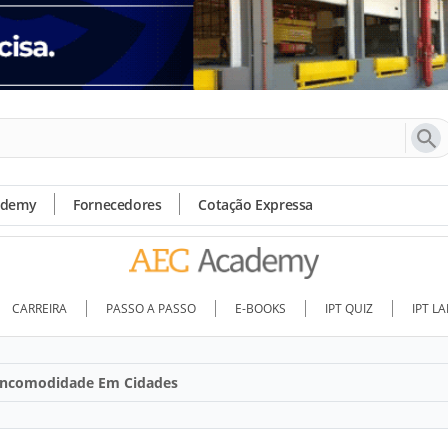
ademy
Fornecedores
Cotação Expressa
CARREIRA
PASSO A PASSO
E-BOOKS
IPT QUIZ
IPT L
 Incomodidade Em Cidades