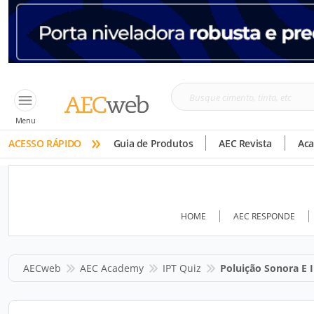
Busque
cimento,
Menu
»
tinta,
ACESSO RÁPIDO
Guia de Produtos
AEC Revista
Ac
etc
HOME
AEC RESPONDE
AECweb
AEC Academy
IPT Quiz
Poluição Sonora E