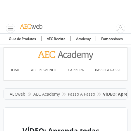
Guia de Produtos
AEC Revista
Academy
Fornecedores
HOME
AEC RESPONDE
CARREIRA
PASSO A PASSO
AECweb
AEC Academy
Passo A Passo
VÍDEO: Apren
VÍDEO: Aprenda todas