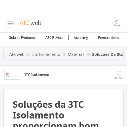
Guia de Produtos
AEC Revista
Academy
Fornecedores
AECweb
3tc Isolamento
Matérias
Solucoes Da 3tc
3TC Isolamento
MENU
Soluções da 3TC
Isolamento
proporcionam bom