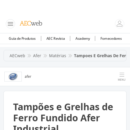
Guia de Produtos
AEC Revista
Academy
Fornecedores
AECweb
Afer
Matérias
Tampoes E Grelhas De Ferro
afer
MENU
Tampões e Grelhas de
Ferro Fundido Afer
Industrial