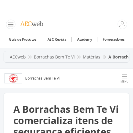
Guia de Produtos
AEC Revista
Academy
Fornecedores
AECweb
Borrachas Bem Te Vi
Matérias
A Borrachas
Borrachas Bem Te Vi
MENU
A Borrachas Bem Te Vi
comercializa itens de
segurança eficientes