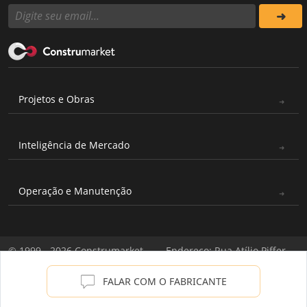
Projetos e Obras
Inteligência de Mercado
Operação e Manutenção
© 1999 - 2026 Construmarket
Endereço: Rua Atílio Piffer,
Todos os direitos reservados
571 - Casa Verde, São Paulo -
|
Política de Privacidade
SP / CNPJ: 03.706.177/0001-
FALAR COM O FABRICANTE
04
produtos
contato
catálogos
cotação