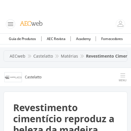
Guia de Produtos
AEC Revista
Academy
Fornecedores
AECweb
Castelatto
Matérias
Revestimento Cimenti
Castelatto
MENU
Revestimento
cimentício reproduz a
beleza da madeira