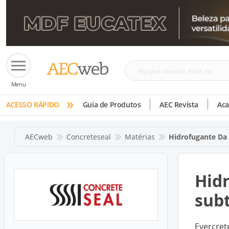
Busque
Menu
cimento,
»
tinta,
ACESSO RÁPIDO
Guia de Produtos
AEC Revista
Ac
etc
AECweb
Concreteseal
Matérias
Hidrofugante Da 
Hidr
sub
Evercret