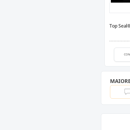
Top Seal®
CON
MAIOR