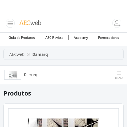
Guia de Produtos
AEC Revista
Academy
Fornecedores
AECweb
Damarq
Damarq
MENU
Produtos