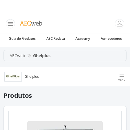
Guia de Produtos
AEC Revista
Academy
Fornecedores
AECweb
Ghelplus
Ghelplus
MENU
Produtos