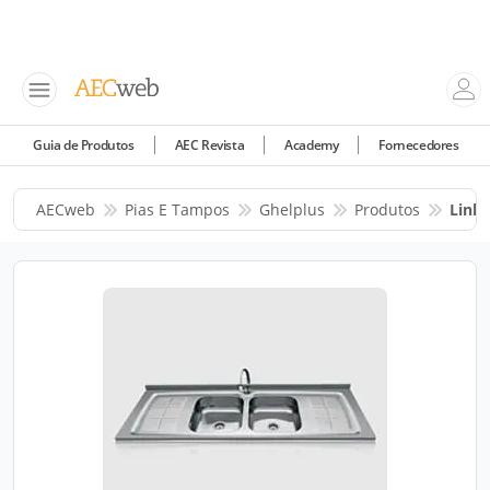
Guia de Produtos
AEC Revista
Academy
Fornecedores
AECweb
Pias E Tampos
Ghelplus
Produtos
Linha