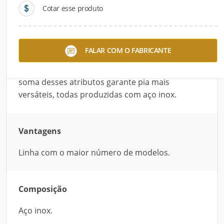
Cotar esse produto
Descrição do Produto
Com planos retos e delicados traços , a Linha
FALAR COM O FABRICANTE
Bali, da Ghel’Plus, integra a perfeição nas formas.
É a linha com o maior número de modelos. A
soma desses atributos garante pia mais
versáteis, todas produzidas com aço inox.
Vantagens
Linha com o maior número de modelos.
Composição
Aço inox.