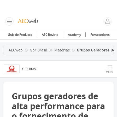
Guia de Produtos
AEC Revista
Academy
Fornecedores
AECweb
Gpr Brasil
Matérias
Grupos Geradores De A
GPR Brasil
MENU
Grupos geradores de
alta performance para
o fornecimento de